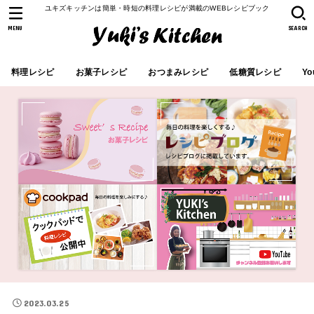
ユキズキッチンは簡単・時短の料理レシピが満載のWEBレシピブック
MENU
SEARCH
料理レシピ
お菓子レシピ
おつまみレシピ
低糖質レシピ
Yo
2023.03.25