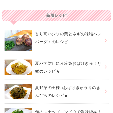
新着レシピ
香り高いシソの葉とネギの味噌ハン
バーグ♬のレシピ
夏バテ防止に♬冷製おばけきゅうり
煮のレシピ★
夏野菜の王様♫おばけきゅうりのき
んぴらのレシピ★
旬のスナップエンドウで旨味絶品！