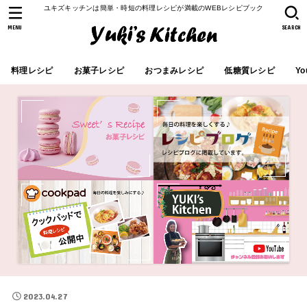
ユキズキッチンは簡単・時短の料理レシピが満載のWEBレシピブック
MENU
SEARCH
料理レシピ
お菓子レシピ
おつまみレシピ
低糖質レシピ
Yo
2023.04.27