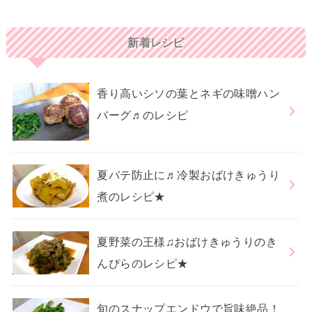
新着レシピ
香り高いシソの葉とネギの味噌ハン
バーグ♬のレシピ
夏バテ防止に♬冷製おばけきゅうり
煮のレシピ★
夏野菜の王様♫おばけきゅうりのき
んぴらのレシピ★
旬のスナップエンドウで旨味絶品！