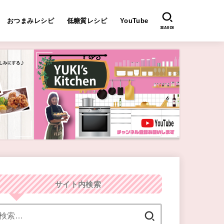
おつまみレシピ
低糖質レシピ
YouTube
SEARCH
サイト内検索
検
索: