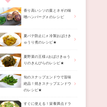
香り高いシソの葉とネギの味
噌ハンバーグ♬のレシピ
夏バテ防止に♬冷製おばけき
ゅうり煮のレシピ★
夏野菜の王様♫おばけきゅう
りのきんぴらのレシピ★
旬のスナップエンドウで旨味
絶品！焼きスナップエンドウ
のレシピ★
すぐに使える！栄養満点ドラ