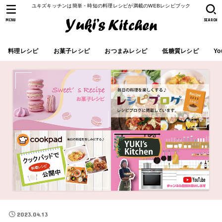
ユキズキッチンは簡単・時短の料理レシピが満載のWEBレシピブック
MENU
SEARCH
料理レシピ
お菓子レシピ
おつまみレシピ
低糖質レシピ
Yo
2023.04.13