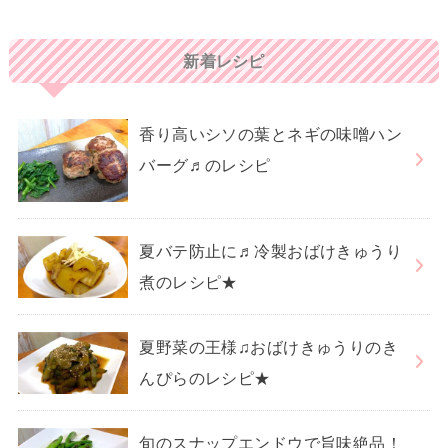
新着レシピ
香り高いシソの葉とネギの味噌ハン
バーグ♬のレシピ
夏バテ防止に♬冷製おばけきゅうり
煮のレシピ★
夏野菜の王様♫おばけきゅうりのき
んぴらのレシピ★
旬のスナップエンドウで旨味絶品！