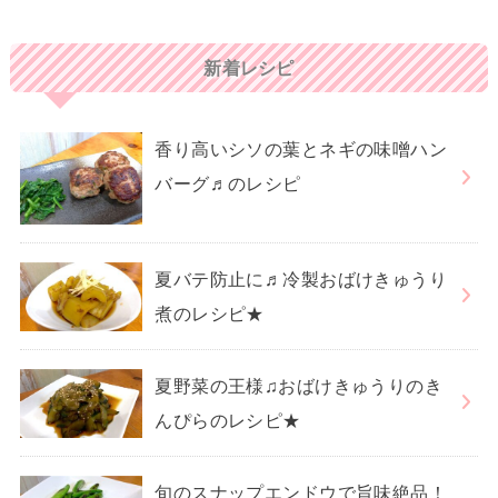
新着レシピ
香り高いシソの葉とネギの味噌ハン
バーグ♬のレシピ
夏バテ防止に♬冷製おばけきゅうり
煮のレシピ★
夏野菜の王様♫おばけきゅうりのき
んぴらのレシピ★
旬のスナップエンドウで旨味絶品！