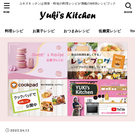
ユキズキッチンは簡単・時短の料理レシピが満載のWEBレシピブック
MENU
SEARCH
料理レシピ
お菓子レシピ
おつまみレシピ
低糖質レシピ
Yo
2023.04.13