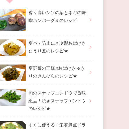
香り高いシソの葉とネギの味
噌ハンバーグ♬のレシピ
夏バテ防止に♬冷製おばけき
ゅうり煮のレシピ★
夏野菜の王様♫おばけきゅう
りのきんぴらのレシピ★
旬のスナップエンドウで旨味
絶品！焼きスナップエンドウ
のレシピ★
すぐに使える！栄養満点ドラ