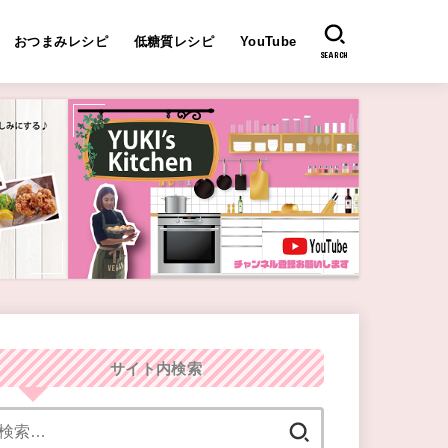
おつまみレシピ
低糖質レシピ
YouTube
SEARCH
サイト内検索
検
索: