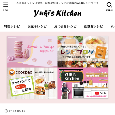
ユキズキッチンは簡単・時短の料理レシピが満載のWEBレシピブック
MENU
SEARCH
料理レシピ
お菓子レシピ
おつまみレシピ
低糖質レシピ
Yo
2023.05.15