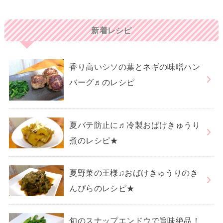
新着レシピ
香り高いシソの葉とネギの味噌ハン
バーグ♬のレシピ
夏バテ防止に♬冷製おばけきゅうり
煮のレシピ★
夏野菜の王様♫おばけきゅうりのき
んぴらのレシピ★
旬のスナップエンドウで旨味絶品！