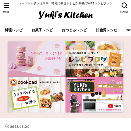
ユキズキッチンは簡単・時短の料理レシピが満載のWEBレシピブック
MENU
SEARCH
料理レシピ
お菓子レシピ
おつまみレシピ
低糖質レシピ
Yo
2023.06.20