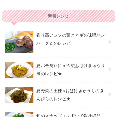
新着レシピ
香り高いシソの葉とネギの味噌ハン
バーグ♬のレシピ
夏バテ防止に♬冷製おばけきゅうり
煮のレシピ★
夏野菜の王様♫おばけきゅうりのき
んぴらのレシピ★
旬のスナップエンドウで旨味絶品！