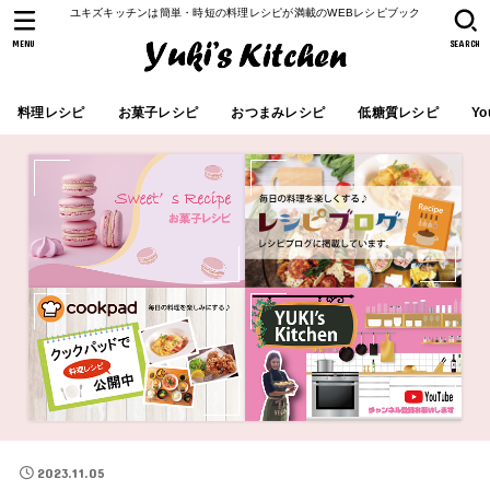
ユキズキッチンは簡単・時短の料理レシピが満載のWEBレシピブック
MENU
SEARCH
料理レシピ
お菓子レシピ
おつまみレシピ
低糖質レシピ
Yo
2023.11.05