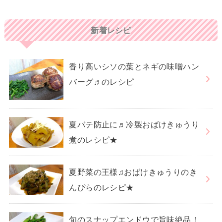
新着レシピ
香り高いシソの葉とネギの味噌ハン
バーグ♬のレシピ
夏バテ防止に♬冷製おばけきゅうり
煮のレシピ★
夏野菜の王様♫おばけきゅうりのき
んぴらのレシピ★
旬のスナップエンドウで旨味絶品！