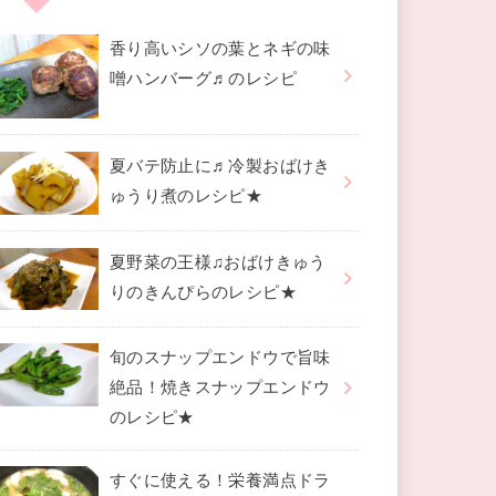
香り高いシソの葉とネギの味
噌ハンバーグ♬のレシピ
夏バテ防止に♬冷製おばけき
ゅうり煮のレシピ★
夏野菜の王様♫おばけきゅう
りのきんぴらのレシピ★
旬のスナップエンドウで旨味
絶品！焼きスナップエンドウ
のレシピ★
すぐに使える！栄養満点ドラ