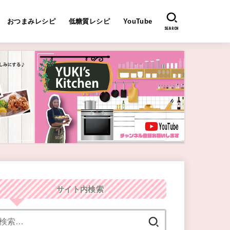
おつまみレシピ
低糖質レシピ
YouTube
SEARCH
サイト内検索
検
索: