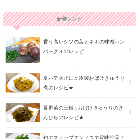
新着レシピ
香り高いシソの葉とネギの味噌ハン
バーグ♬のレシピ
夏バテ防止に♬冷製おばけきゅうり
煮のレシピ★
夏野菜の王様♫おばけきゅうりのき
んぴらのレシピ★
旬のスナップエンドウで旨味絶品！