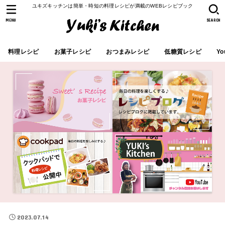
ユキズキッチンは簡単・時短の料理レシピが満載のWEBレシピブック
MENU
SEARCH
料理レシピ
お菓子レシピ
おつまみレシピ
低糖質レシピ
Yo
2023.07.14