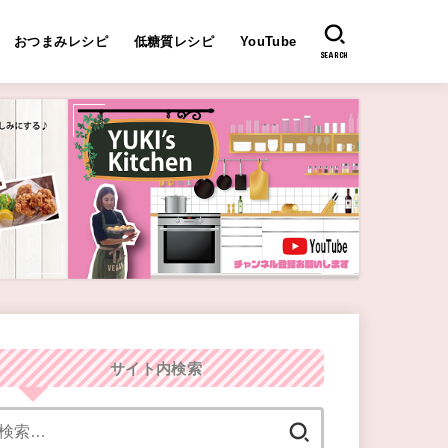
おつまみレシピ
低糖質レシピ
YouTube
SEARCH
サイト内検索
検
索: