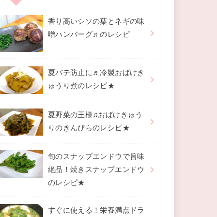
香り高いシソの葉とネギの味
噌ハンバーグ♬のレシピ
夏バテ防止に♬冷製おばけき
ゅうり煮のレシピ★
夏野菜の王様♫おばけきゅう
りのきんぴらのレシピ★
旬のスナップエンドウで旨味
絶品！焼きスナップエンドウ
のレシピ★
すぐに使える！栄養満点ドラ