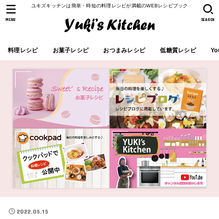
ユキズキッチンは簡単・時短の料理レシピが満載のWEBレシピブック
MENU
SEARCH
料理レシピ
お菓子レシピ
おつまみレシピ
低糖質レシピ
Yo
2022.05.15