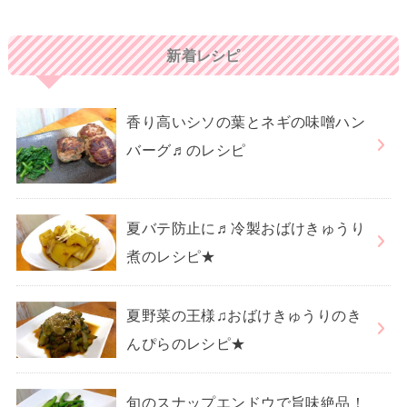
新着レシピ
香り高いシソの葉とネギの味噌ハン
バーグ♬のレシピ
夏バテ防止に♬冷製おばけきゅうり
煮のレシピ★
夏野菜の王様♫おばけきゅうりのき
んぴらのレシピ★
旬のスナップエンドウで旨味絶品！