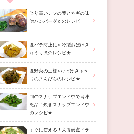
香り高いシソの葉とネギの味
噌ハンバーグ♬のレシピ
夏バテ防止に♬冷製おばけき
ゅうり煮のレシピ★
夏野菜の王様♫おばけきゅう
りのきんぴらのレシピ★
旬のスナップエンドウで旨味
絶品！焼きスナップエンドウ
のレシピ★
すぐに使える！栄養満点ドラ