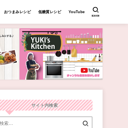
おつまみレシピ
低糖質レシピ
YouTube
SEARCH
サイト内検索
検
索: