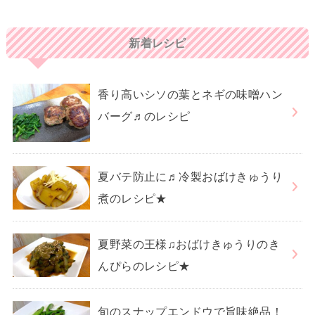
新着レシピ
香り高いシソの葉とネギの味噌ハン
バーグ♬のレシピ
夏バテ防止に♬冷製おばけきゅうり
煮のレシピ★
夏野菜の王様♫おばけきゅうりのき
んぴらのレシピ★
旬のスナップエンドウで旨味絶品！