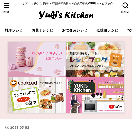
ユキズキッチンは簡単・時短の料理レシピが満載のWEBレシピブック
MENU
SEARCH
料理レシピ
お菓子レシピ
おつまみレシピ
低糖質レシピ
Yo
2023.03.02