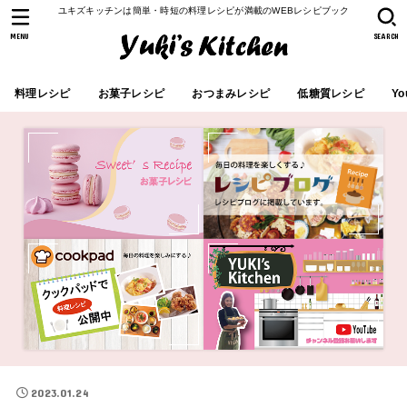
ユキズキッチンは簡単・時短の料理レシピが満載のWEBレシピブック
MENU
SEARCH
料理レシピ
お菓子レシピ
おつまみレシピ
低糖質レシピ
Yo
2023.01.24