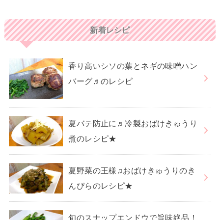
新着レシピ
香り高いシソの葉とネギの味噌ハン
バーグ♬のレシピ
夏バテ防止に♬冷製おばけきゅうり
煮のレシピ★
夏野菜の王様♫おばけきゅうりのき
んぴらのレシピ★
旬のスナップエンドウで旨味絶品！