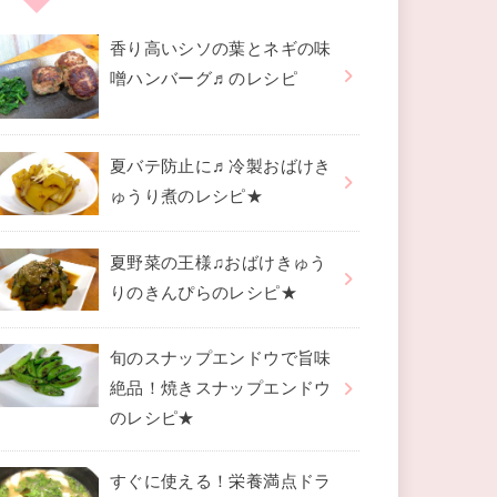
香り高いシソの葉とネギの味
噌ハンバーグ♬のレシピ
夏バテ防止に♬冷製おばけき
ゅうり煮のレシピ★
夏野菜の王様♫おばけきゅう
りのきんぴらのレシピ★
旬のスナップエンドウで旨味
絶品！焼きスナップエンドウ
のレシピ★
すぐに使える！栄養満点ドラ