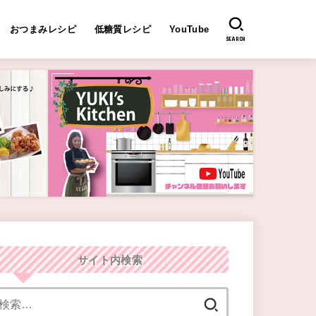
おつまみレシピ
低糖質レシピ
YouTube
SEARCH
サイト内検索
検
索: