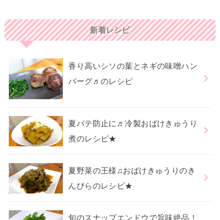
新着レシピ
香り高いシソの葉とネギの味噌ハン
バーグ♬のレシピ
夏バテ防止に♬冷製おばけきゅうり
煮のレシピ★
夏野菜の王様♫おばけきゅうりのき
んぴらのレシピ★
旬のスナップエンドウで旨味絶品！