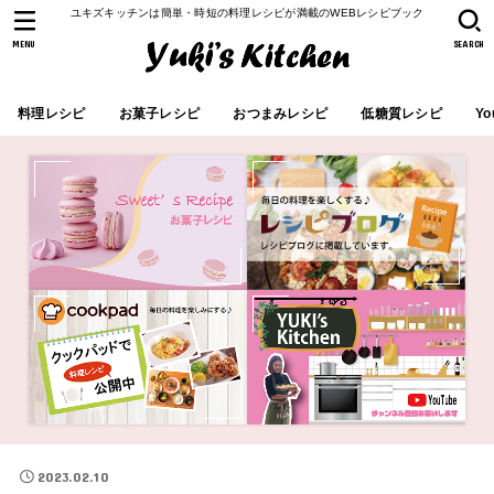
ユキズキッチンは簡単・時短の料理レシピが満載のWEBレシピブック
MENU
SEARCH
料理レシピ
お菓子レシピ
おつまみレシピ
低糖質レシピ
Yo
2023.02.10