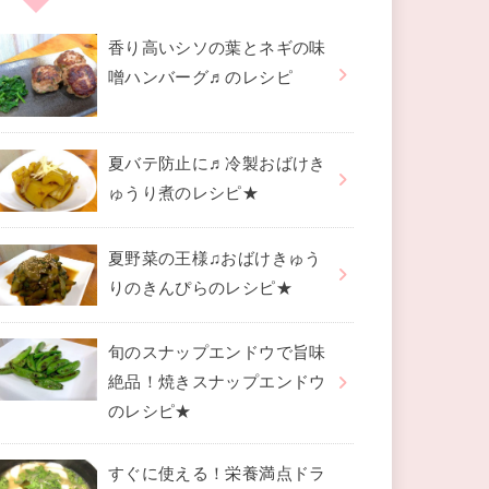
香り高いシソの葉とネギの味
噌ハンバーグ♬のレシピ
夏バテ防止に♬冷製おばけき
ゅうり煮のレシピ★
夏野菜の王様♫おばけきゅう
りのきんぴらのレシピ★
旬のスナップエンドウで旨味
絶品！焼きスナップエンドウ
のレシピ★
すぐに使える！栄養満点ドラ