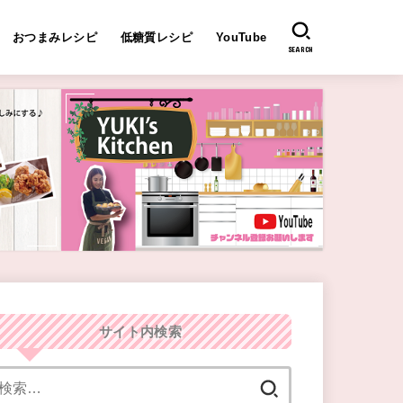
おつまみレシピ
低糖質レシピ
YouTube
SEARCH
サイト内検索
検
索: