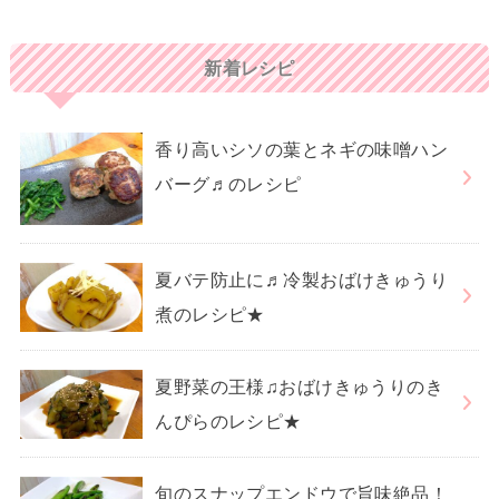
新着レシピ
香り高いシソの葉とネギの味噌ハン
バーグ♬のレシピ
夏バテ防止に♬冷製おばけきゅうり
煮のレシピ★
夏野菜の王様♫おばけきゅうりのき
んぴらのレシピ★
旬のスナップエンドウで旨味絶品！