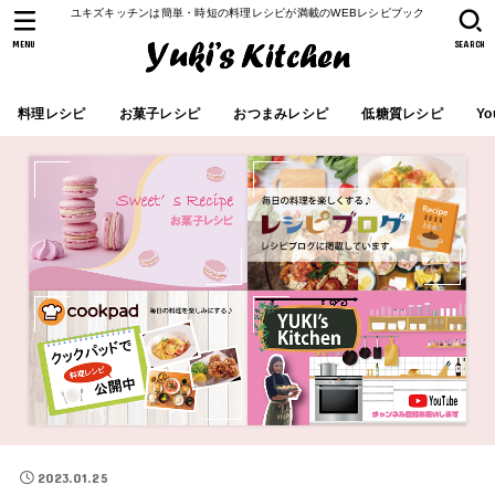
ユキズキッチンは簡単・時短の料理レシピが満載のWEBレシピブック
MENU
SEARCH
料理レシピ
お菓子レシピ
おつまみレシピ
低糖質レシピ
Yo
2023.01.25