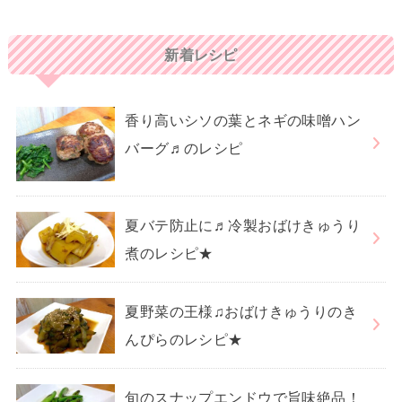
新着レシピ
香り高いシソの葉とネギの味噌ハン
バーグ♬のレシピ
夏バテ防止に♬冷製おばけきゅうり
煮のレシピ★
夏野菜の王様♫おばけきゅうりのき
んぴらのレシピ★
旬のスナップエンドウで旨味絶品！