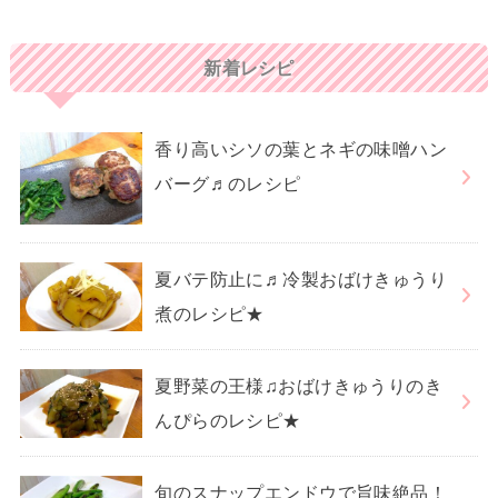
新着レシピ
香り高いシソの葉とネギの味噌ハン
バーグ♬のレシピ
夏バテ防止に♬冷製おばけきゅうり
煮のレシピ★
夏野菜の王様♫おばけきゅうりのき
んぴらのレシピ★
旬のスナップエンドウで旨味絶品！