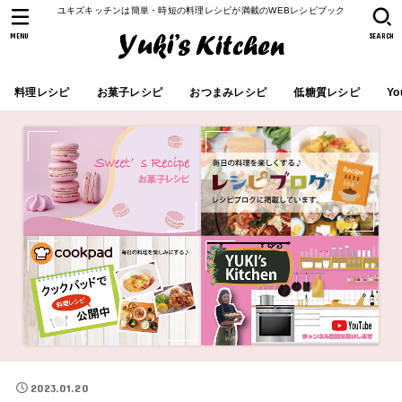
ユキズキッチンは簡単・時短の料理レシピが満載のWEBレシピブック
MENU
SEARCH
料理レシピ
お菓子レシピ
おつまみレシピ
低糖質レシピ
Yo
2023.01.20