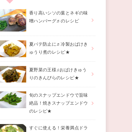
香り高いシソの葉とネギの味
噌ハンバーグ♬のレシピ
夏バテ防止に♬冷製おばけき
ゅうり煮のレシピ★
夏野菜の王様♫おばけきゅう
りのきんぴらのレシピ★
旬のスナップエンドウで旨味
絶品！焼きスナップエンドウ
のレシピ★
すぐに使える！栄養満点ドラ