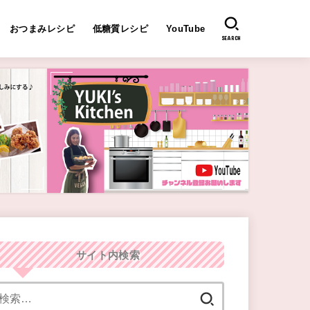
おつまみレシピ
低糖質レシピ
YouTube
SEARCH
サイト内検索
検
索: