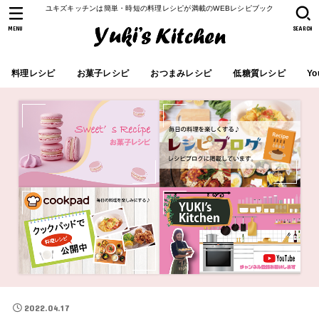
ユキズキッチンは簡単・時短の料理レシピが満載のWEBレシピブック
MENU
SEARCH
料理レシピ
お菓子レシピ
おつまみレシピ
低糖質レシピ
Yo
2022.04.17