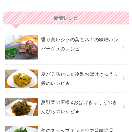
新着レシピ
香り高いシソの葉とネギの味噌ハン
バーグ♬のレシピ
夏バテ防止に♬冷製おばけきゅうり
煮のレシピ★
夏野菜の王様♫おばけきゅうりのき
んぴらのレシピ★
旬のスナップエンドウで旨味絶品！