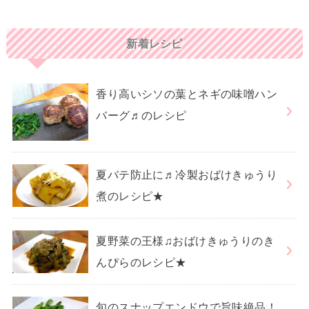
新着レシピ
香り高いシソの葉とネギの味噌ハン
バーグ♬のレシピ
夏バテ防止に♬冷製おばけきゅうり
煮のレシピ★
夏野菜の王様♫おばけきゅうりのき
んぴらのレシピ★
旬のスナップエンドウで旨味絶品！