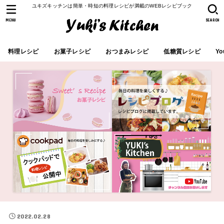
ユキズキッチンは簡単・時短の料理レシピが満載のWEBレシピブック
MENU
SEARCH
料理レシピ
お菓子レシピ
おつまみレシピ
低糖質レシピ
Yo
2022.02.28