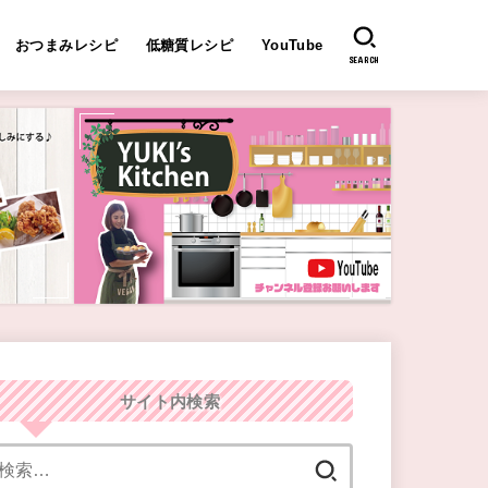
おつまみレシピ
低糖質レシピ
YouTube
SEARCH
サイト内検索
検
索: