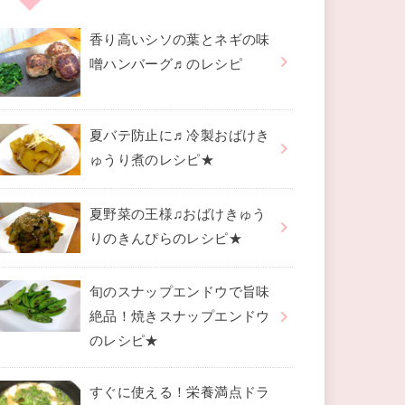
香り高いシソの葉とネギの味
噌ハンバーグ♬のレシピ
夏バテ防止に♬冷製おばけき
ゅうり煮のレシピ★
夏野菜の王様♫おばけきゅう
りのきんぴらのレシピ★
旬のスナップエンドウで旨味
絶品！焼きスナップエンドウ
のレシピ★
すぐに使える！栄養満点ドラ