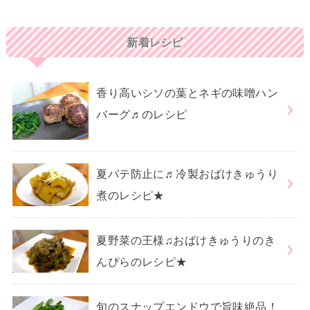
新着レシピ
香り高いシソの葉とネギの味噌ハン
バーグ♬のレシピ
夏バテ防止に♬冷製おばけきゅうり
煮のレシピ★
夏野菜の王様♫おばけきゅうりのき
んぴらのレシピ★
旬のスナップエンドウで旨味絶品！