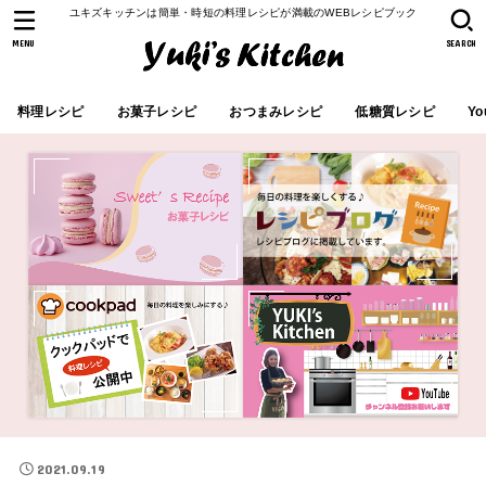
ユキズキッチンは簡単・時短の料理レシピが満載のWEBレシピブック
MENU
SEARCH
料理レシピ
お菓子レシピ
おつまみレシピ
低糖質レシピ
Yo
2021.09.19