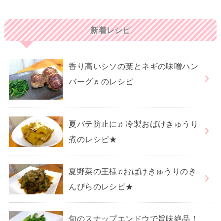
新着レシピ
香り高いシソの葉とネギの味噌ハン
バーグ♬のレシピ
夏バテ防止に♬冷製おばけきゅうり
煮のレシピ★
夏野菜の王様♫おばけきゅうりのき
んぴらのレシピ★
旬のスナップエンドウで旨味絶品！