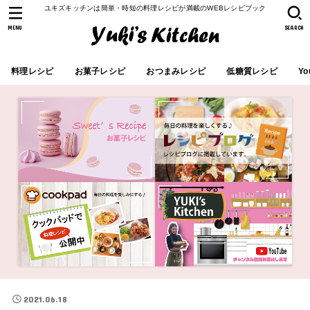
ユキズキッチンは簡単・時短の料理レシピが満載のWEBレシピブック
MENU
SEARCH
料理レシピ
お菓子レシピ
おつまみレシピ
低糖質レシピ
Yo
2021.06.18