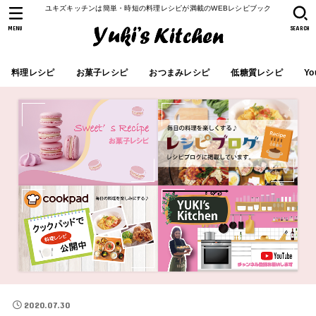
ユキズキッチンは簡単・時短の料理レシピが満載のWEBレシピブック
MENU
SEARCH
料理レシピ
お菓子レシピ
おつまみレシピ
低糖質レシピ
Yo
2020.07.30