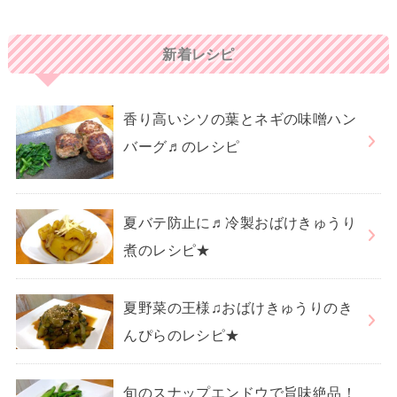
新着レシピ
香り高いシソの葉とネギの味噌ハン
バーグ♬のレシピ
夏バテ防止に♬冷製おばけきゅうり
煮のレシピ★
夏野菜の王様♫おばけきゅうりのき
んぴらのレシピ★
旬のスナップエンドウで旨味絶品！